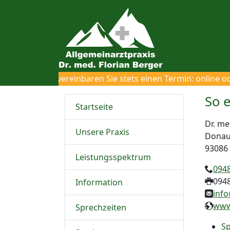
Bitte vereinbaren Sie stets einen Termin: online od
So e
Navigation überspringen
Startseite
Dr. me
Unsere Praxis
Donau
93086
Leistungsspektrum
094
094
Information
info
www
Sprechzeiten
Sp